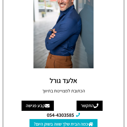
אלעד גורל
הכתובת למצויינות בתיווך
התקשר
קבע פגישה
054-4303585
כמה הבית שלך שווה בשוק היום?