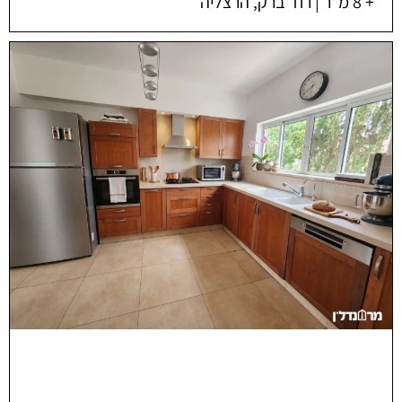
+ 8 מ"ר | רח' ברק, הרצליה