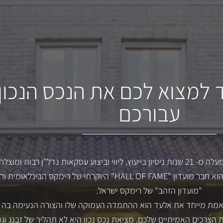
 למצוא לכם את הנכס הנכון
עבורכם
לאלעד גורל ניסיון רב של למעלה מ- 21 שנות ניסיון בייעוץ, ליווי וביצוע עסקאות נדל"ן רבות ומוצ
עבור מאות לקוחותיו והיום הוא חבר מועדון "HALL OF FAME" היוקרתי של רימקס הבינלאומי
"מועדון הזהב" של רימקס ישראל.
באמת מייחד את אלעד הוא ההתמדה העמוקה שלו והצורה הנעימה בה 
 הצרכים האמיתיים שלכם. מציאת נכס נכון היא לא תהליך של זבנג וגמ