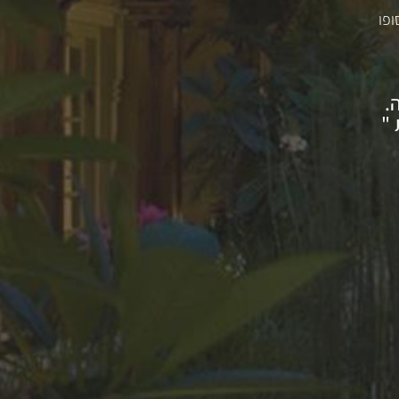
ופו
.
 "