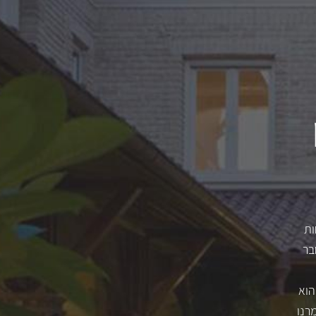
לחות
ת וחבר
הוא
רנו