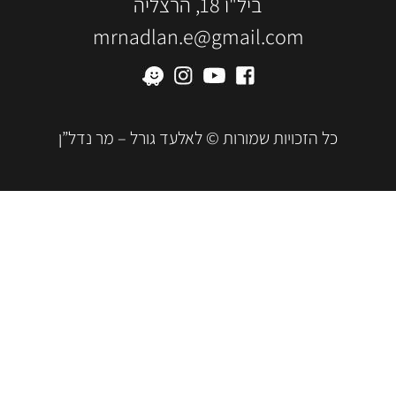
ביל"ו 18, הרצליה
mrnadlan.e@gmail.com
כל הזכויות שמורות © לאלעד גורל – מר נדל”ן