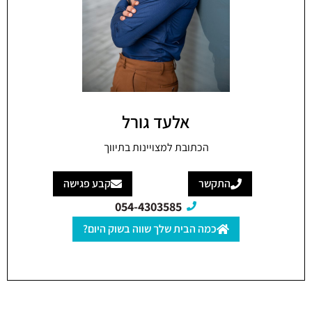
אלעד גורל
הכתובת למצויינות בתיווך
התקשר
קבע פגישה
054-4303585
כמה הבית שלך שווה בשוק היום?