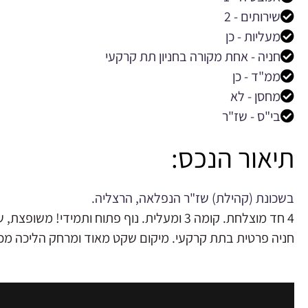
שירותים - 2
מעליות - כן
חניה - אחת מקורה בחניון תת קרקעי
ממ"ד - כן
מחסן - לא
בי"ס - שז"ר
תיאור הנכס:
בשכונת (קהילת) שז"ר הנפלאה, הרצליה.
4 חד מוצלחת. קומה 3 ומעלית. נוף פתוח ותמידי! משופצת, שמורה ומטופחת במיוחד. מוארת ומשופעת באוויר.
חניה פרטית בתת קרקעי. מיקום שקט מאוד ומרחק הליכה מ