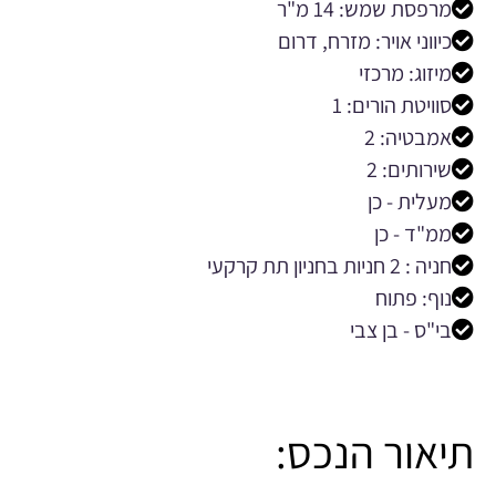
מרפסת שמש: 14 מ"ר
כיווני אויר: מזרח, דרום
מיזוג: מרכזי
סוויטת הורים: 1
אמבטיה: 2
שירותים: 2
מעלית - כן
ממ"ד - כן
חניה : 2 חניות בחניון תת קרקעי
נוף: פתוח
בי"ס - בן צבי
תיאור הנכס: