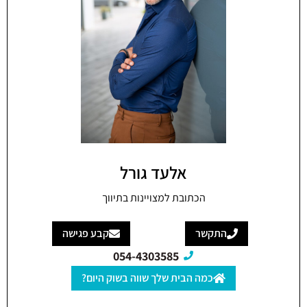
אלעד גורל
הכתובת למצויינות בתיווך
התקשר
קבע פגישה
054-4303585
כמה הבית שלך שווה בשוק היום?