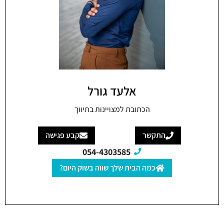
אלעד גורל
הכתובת למצויינות בתיווך
התקשר
קבע פגישה
054-4303585
כמה הבית שלך שווה בשוק היום?