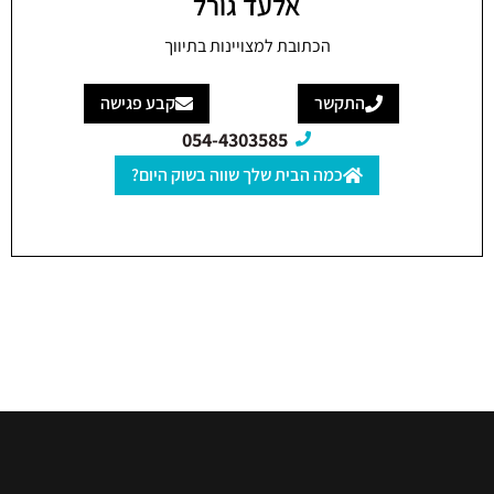
אלעד גורל
הכתובת למצויינות בתיווך
התקשר
קבע פגישה
054-4303585
כמה הבית שלך שווה בשוק היום?