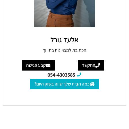
אלעד גורל
הכתובת למצויינות בתיווך
התקשר
קבע פגישה
054-4303585
כמה הבית שלך שווה בשוק היום?