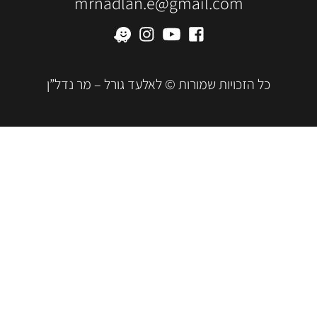
mrnadlan.e@gmail.com
כל הזכויות שמורות © לאלעד גורל – מר נדל”ן